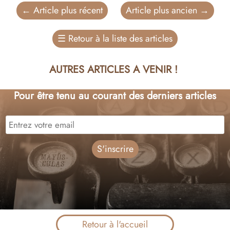
←
Article plus récent
Article plus ancien
→
☰
Retour à la liste des articles
AUTRES ARTICLES A VENIR !
Pour être tenu au courant des derniers articles
Retour à l'accueil